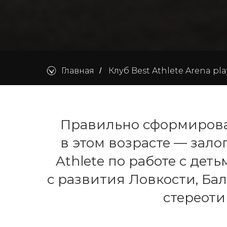
Главная
Клуб Best Athlete Arena pl
/
Правильно сформирова
в этом возрасте — зало
Athlete по работе с детьм
с развития Ловкости, Б
стереотип