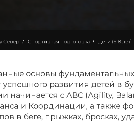
ay Север
Спортивная подготовка
Дети (6-8 лет)
/
/
нные основы фундаментальных
г успешного развития детей в 
и начинается с ABC (Agility, Balan
аланса и Координации, а также 
ов в беге, прыжках, бросках, уда