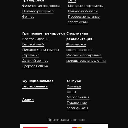
тренировки
Дети
Физическая подготовка
Молодые спортсмены
Пилатес-реформер
Фитнес-любители
Фитнес
Профессиональные
спортсмены
Групповые тренировки
Спортивная
Все тренировки
реабилитация
Беговой клуб
Физическое
Пилатес мини-группы
восстановление
Стретчинг
Массаж и аппаратные
Детский фитнес
методы восстановления
Здоровая спина
Функциональное
О клубе
тестирование
Команда
Цены
Мероприятия
Акции
Подарочные
сертификаты
Принимаем к оплате: